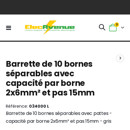
0
Basculer
Panier
la
navigation
Skip
Skip
to
to
Barrette de 10 bornes
the
the
end
beginning
séparables avec
of
of
capacité par borne
the
the
images
images
2x6mm² et pas 15mm
gallery
gallery
Référence
034000 L
Barrette de 10 bornes séparables avec pattes -
capacité par borne 2x6mm² et pas 15mm - gris