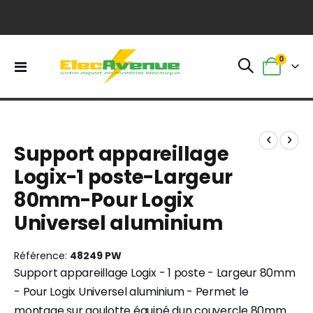
0
Basculer
Panier
la
navigation
Skip
Skip
to
to
Support appareillage
the
the
end
beginning
Logix-1 poste-Largeur
of
of
80mm-Pour Logix
the
the
images
images
Universel aluminium
gallery
gallery
Référence
48249 PW
Support appareillage Logix - 1 poste - Largeur 80mm
- Pour Logix Universel aluminium - Permet le
montage sur goulotte équipé dun couvercle 80mm