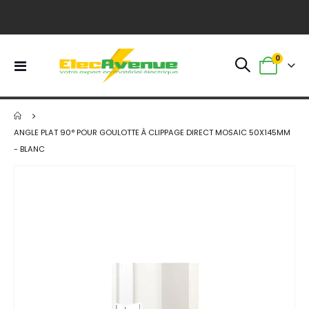
article
0
Basculer
Panier
la
navigation
ANGLE PLAT 90° POUR GOULOTTE À CLIPPAGE DIRECT MOSAIC 50X145MM
- BLANC
Skip
to
the
end
of
the
images
gallery