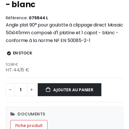
- blanc
gallery
Référence
075644 L
Angle plat 90° pour goulotte à clippage direct Mosaic
50x145mm composé d'1 platine et 1 capot - blanc -
conforme à la norme NF EN 50085-2-1
EN STOCK
52,98 €
44,15 €
AJOUTER AU PANIER
DOCUMENTS
Fiche produit