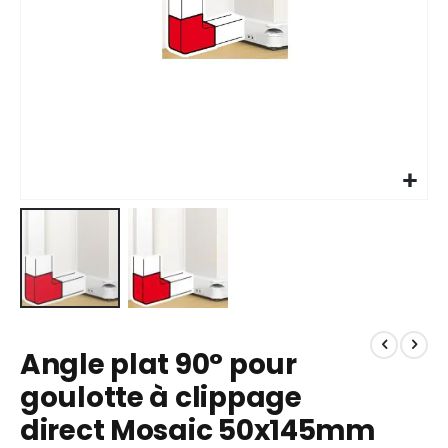
Skip
to
Angle plat 90° pour
the
beginning
goulotte à clippage
of
direct Mosaic 50x145mm
the
images