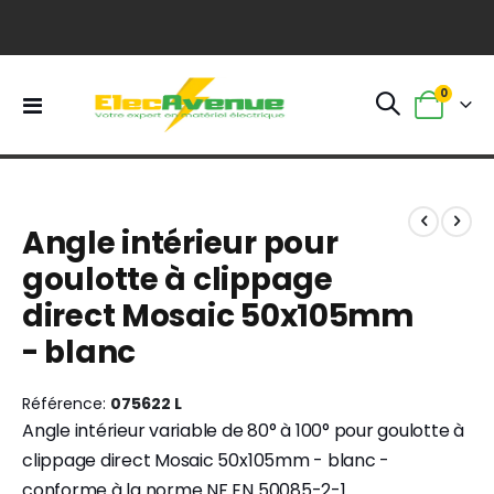
0
Basculer
Panier
la
navigation
Skip
Skip
to
to
Angle intérieur pour
the
the
end
beginning
goulotte à clippage
of
of
direct Mosaic 50x105mm
the
the
images
images
- blanc
gallery
gallery
Référence
075622 L
Angle intérieur variable de 80° à 100° pour goulotte à
clippage direct Mosaic 50x105mm - blanc -
conforme à la norme NF EN 50085-2-1