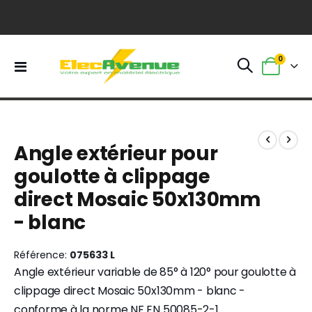
0
Basculer
Panier
la
navigation
Skip
Skip
to
to
Angle extérieur pour
the
the
end
beginning
goulotte à clippage
of
of
direct Mosaic 50x130mm
the
the
images
images
- blanc
gallery
gallery
Référence
075633 L
Angle extérieur variable de 85° à 120° pour goulotte à
clippage direct Mosaic 50x130mm - blanc -
conforme à la norme NF EN 50085-2-1