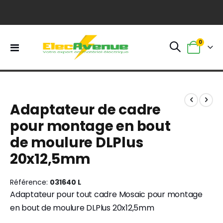
0
Basculer
Panier
la
navigation
Skip
Skip
to
to
Adaptateur de cadre
the
the
end
beginning
pour montage en bout
of
of
de moulure DLPlus
the
the
images
images
20x12,5mm
gallery
gallery
Référence
031640 L
Adaptateur pour tout cadre Mosaic pour montage
en bout de moulure DLPlus 20x12,5mm