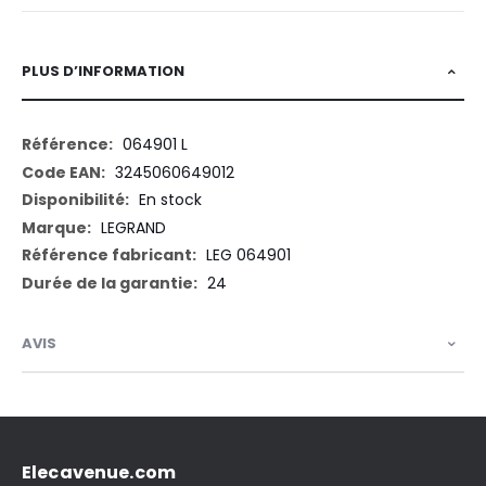
PLUS D’INFORMATION
Plus
064901 L
d’information
3245060649012
En stock
LEGRAND
LEG 064901
24
AVIS
Elecavenue.com