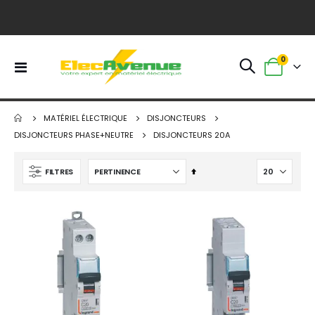
article
0
Basculer
Panier
la
navigation
MATÉRIEL ÉLECTRIQUE
DISJONCTEURS
DISJONCTEURS PHASE+NEUTRE
DISJONCTEURS 20A
Par
FILTRES
ordre
décroissant