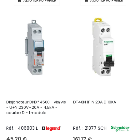
AJOUTER AU PANIER
AJOUTER AU PANIER
Disjoncteur DNX³ 4500 - vis/vis
DT40N 1P N 20A D 10KA
- U+N 230V~ 20A - 4,5kA -
courbe D - 1 module
Réf. : 406803 L
Réf. : 21377 SCH
45,20 €
161,17 €